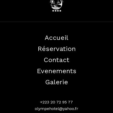
olympehotel@yahoo.fr
+223 20 72 95 77
Instagram
Facebook
TikTok
Accueil
Badalabougou, en bordure de la voie expresse à 5 minutes de
Réservation
l’aeroport International et 10 minutes du centre-ville de
Bamako
Contact
Evenements
Galerie
+223 20 72 95 77
olympehotel@yahoo.fr