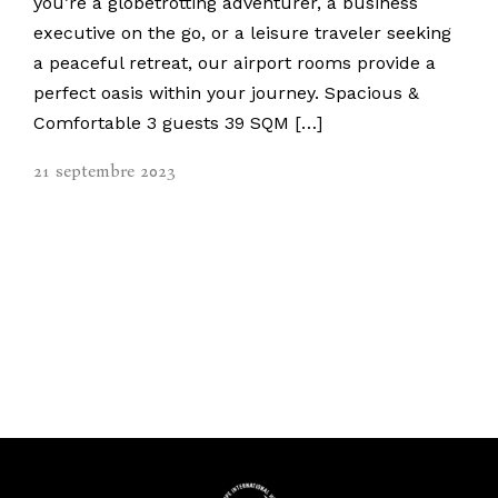
you’re a globetrotting adventurer, a business
executive on the go, or a leisure traveler seeking
a peaceful retreat, our airport rooms provide a
perfect oasis within your journey. Spacious &
Comfortable 3 guests 39 SQM […]
21 septembre 2023
Accueil
Réservation
Contact
Galerie
Evenements