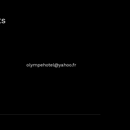
utes du centre-ville de Bamako
ts
olympehotel@yahoo.fr