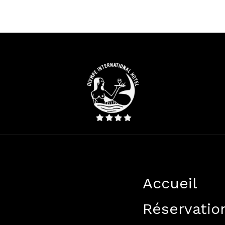
ueil
Réservation
Con
Galerie
Evenements
olympehotel@yahoo.fr
+223 20 72 95 77
Accueil
Instagram
Facebook
TikTok
Réservatio