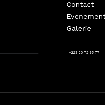
a voie expresse à 5 minutes de l’aeroport International et 10 min
Contact
Evenemen
Galerie
+223 20 72 95 77