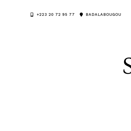
+223 20 72 95 77
BADALABOUGOU
+22320729577
BADALABOUGOU BKO M