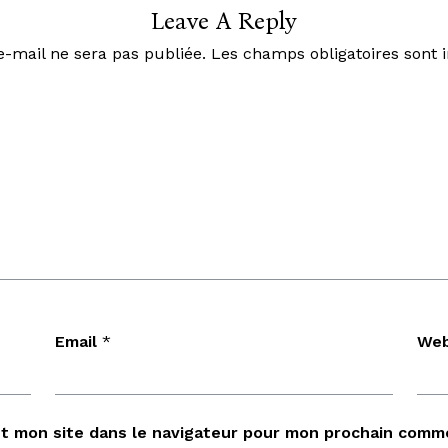
Leave A Reply
e-mail ne sera pas publiée.
Les champs obligatoires sont 
ueil
Réservation
Con
Email
*
Web
Galerie
Evenements
t mon site dans le navigateur pour mon prochain comme