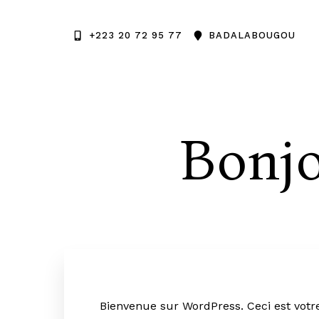
+223 20 72 95 77
BADALABOUGOU
+22320729577
BADALABOUGOU BKO M
Bonjo
Bienvenue sur WordPress. Ceci est votr