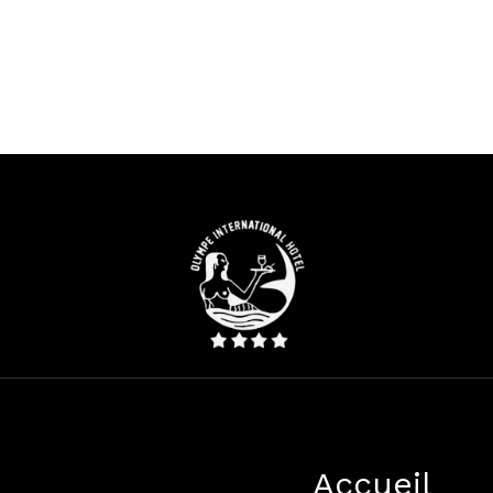
olympehotel@yahoo.fr
+223 20 72 95 77
Instagram
Facebook
TikTok
a voie expresse à 5 minutes de l’aeroport International et 10 min
Accueil