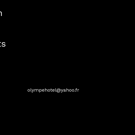
n
ts
olympehotel@yahoo.fr