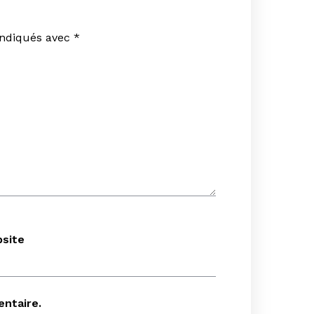
indiqués avec
*
tact
site
ntaire.